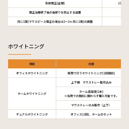
舌側矯正(全顎)
1300,0
矯正治療終了後の後戻りを防止する装置
30,
月に1度(マウスピース矯正の場合は2～3ヶ月に1度)の調整
1回5,
ホワイトニング
項目
内容
オフィスホワイトニング
医院で行うホワイトニング(1回施術)
上下顎 マウストレー製作込み
ホーム追加液(2本)
ホームホワイトニング
※当院での施術に関わらず購入可能です。
マウストレーのみ製作（上下）
デュアルホワイトニング
オフィス(1回)、ホームのセット