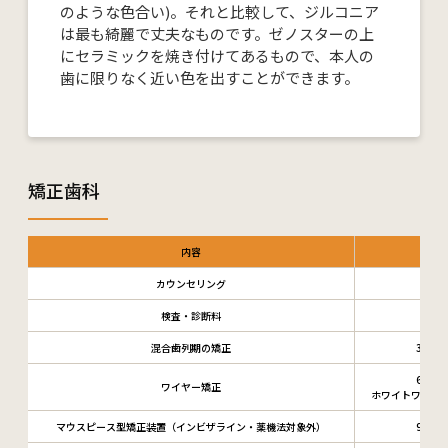
のような色合い)。それと比較して、ジルコニア
は最も綺麗で丈夫なものです。ゼノスターの上
にセラミックを焼き付けてあるもので、本人の
歯に限りなく近い色を出すことができます。
矯正歯科
内容
カウンセリング
2,
検査・診断料
30,
混合歯列期の矯正
350,0
650,0
ワイヤー矯正
ホワイトワイヤー 7
マウスピース型矯正装置（インビザライン・薬機法対象外）
900,0