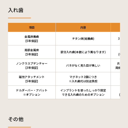
入れ歯
項目
内容
金属床義歯
チタン床(総義歯)
315,0
【5年保証】
局部金属床
200
部分入れ歯(本数により異なります)
【5年保証】
(税込22
ノンクラスプデンチャー
片側85,
バネがなく見た目が美しい
【3年保証】
両側160,
磁性アタッチメント
マグネット1個につき
80,0
【5年保証】
※入れ歯代は別途負担
ドルダーバー・アバット
インプラントを使ったしっかり固定
50
※オプション
できる入れ歯のためのオプション
(税込5
その他