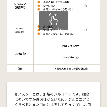
最高の美しさと高い強度
ジルコニア
変色しない
◎
◎
【保証5年】
金属アレルギーの心配がない
高い強度
e.max
スクロールできます
変色しない
○
◎
【保証3年】
金属アレルギーの心配がない
PGAメタルコア
コア(土台)
ファイバーコア
仮歯
本歯を入れるまでの間の仮の歯
ゼノスターとは、無垢のジルコニアです。強度
は強いですが透過性がないため、ジルコニアと
くらべると見た目的には少し劣ります(白いお皿