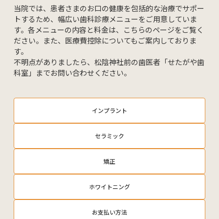
当院では、患者さまのお口の健康を包括的な治療でサポー
矯正歯科
ホワイトニング
トするため、幅広い歯科診療メニューをご用意していま
す。各メニューの内容と料金は、こちらのページをご覧く
インプラント・入れ歯
口腔外科
ださい。また、医療費控除についてもご案内しておりま
す。
セラミック治療
不明点がありましたら、松陰神社前の歯医者「せたがや歯
科室」までお問い合わせください。
インプラント
03-5431-5527
セラミック
Web予約
矯正
ホワイトニング
お支払い方法