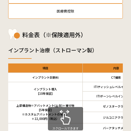
医療費控除
料金表（※保険適用外）
インプラント治療（ストローマン製）
項目
内容
インプラント診断料
CT撮影
ITIティッシュレベルインプ
インプラント埋入
【10年保証】
ITIボーンレベルインプラ
上部構造物＝アバットメント(土台)＋被せ物
ゼノスタークラウン
【5年保証】
※カスタムアバットメントの場合、
ジルコニアクラウン
＋22,000円（税込）
バーアタッチメント
スクロールできます