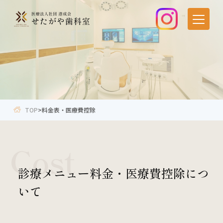
TOP
アクセス・医院紹介
当院が選ばれる理由
スタッフ紹介
料金表
採用情報
TOP
>
料金表・医療費控除
診療の流れ
症例・ブログ
Cost
法人紹介
お問い合わせ
治療メニュー
診療メニュー料金・医療費控除につ
いて
一般歯科・根管治療
歯のクリーニング・予防
小児歯科
歯周病治療