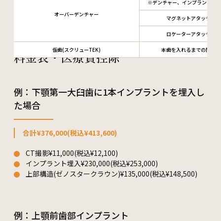
※デンチャー、インプラント4本
オーバーデンチャー
マグネットアタッチメン
ロケーターアタッチメン
仮歯(スクリューTEK)
本歯を入れるまでの間の仮
料金表・医療費控除
例：下顎第一大臼歯に1本インプラントを埋入し
た場合
合計¥376,000(税込¥413,600)
CT撮影¥11,000(税込¥12,100)
インプラント埋入¥230,000(税込¥253,000)
上部構造(ゼノスタークラウン)¥135,000(税込¥148,500)
例：上顎前歯部インプラント