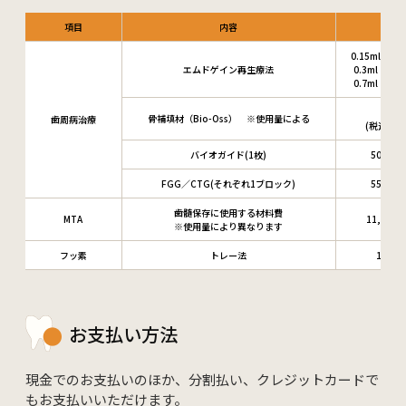
項目
内容
0.15ml 55
エムドゲイン再生療法
0.3ml 55,
0.7ml 85,
30,0
骨補填材（Bio-Oss） ※使用量による
歯周病治療
(税込33,0
バイオガイド(1枚)
50,000
FGG／CTG(それぞれ1ブロック)
55,000
歯髄保存に使用する材料費
MTA
11,000
※使用量により異なります
フッ素
トレー法
1,500
お支払い方法
現金でのお支払いのほか、分割払い、クレジットカードで
もお支払いいただけます。