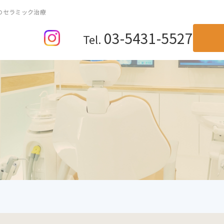
のセラミック治療
03-5431-5527
Tel.
TOP
当院が選ばれる理由
料金表
診療の流れ
法人紹介
治療メニュー
一般歯科・根管治療