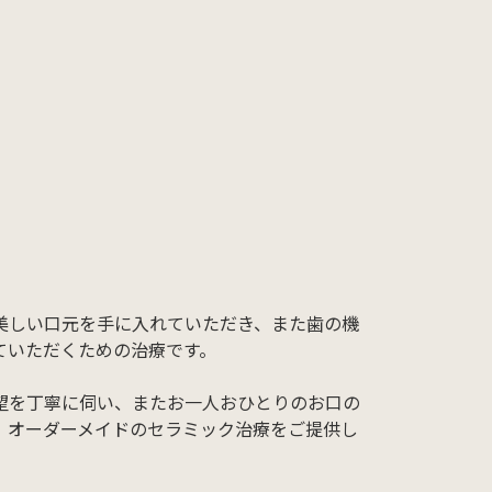
矯正歯科
ホワイトニング
口腔外科
セラミック治療
-5527
Web予約
美しい口元を手に入れていただき、また歯の機
ていただくための治療です。
望を丁寧に伺い、またお一人おひとりのお口の
、オーダーメイドのセラミック治療をご提供し