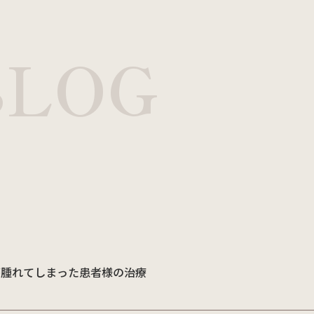
歯周病治療
BLOG
インプラント・入れ歯
03-5431
が腫れてしまった患者様の治療