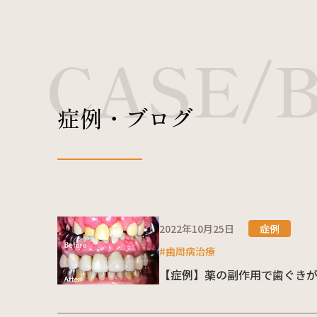
CASE/
症例・ブログ
2022年10月25日
症例
#歯周病治療
【症例】薬の副作用で歯ぐき