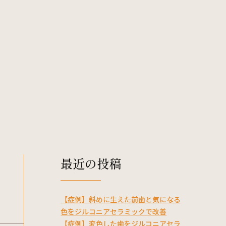
矯正歯科
ホワイトニング
口腔外科
セラミック治療
-5527
Web予約
最近の投稿
【症例】斜めに生えた前歯と気になる
色をジルコニアセラミックで改善
【症例】変色した歯をジルコニアセラ