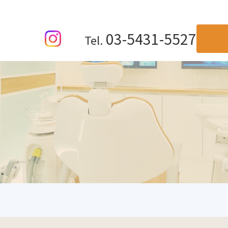
03-5431-5527
Tel.
TOP
当院が選ばれる理由
料金表
診療の流れ
法人紹介
治療メニュー
一般歯科・根管治療