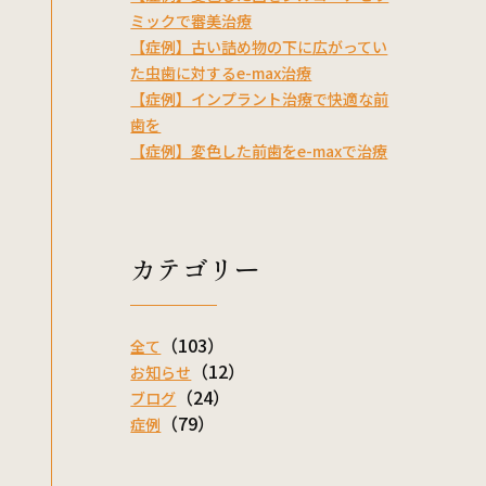
ミックで審美治療
【症例】古い詰め物の下に広がってい
た虫歯に対するe-max治療
【症例】インプラント治療で快適な前
歯を
【症例】変色した前歯をe-maxで治療
カテゴリー
（103）
全て
（12）
お知らせ
（24）
ブログ
（79）
症例