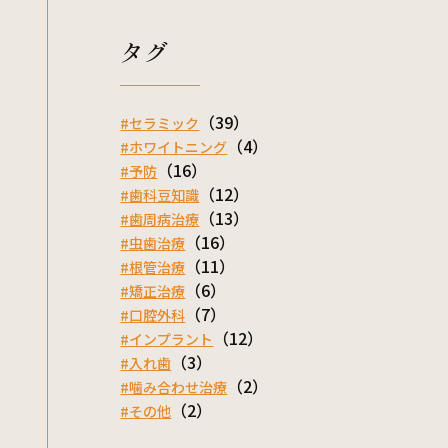
タグ
（39）
#セラミック
（4）
#ホワイトニング
（16）
#予防
（12）
#歯科豆知識
（13）
#歯周病治療
（16）
#虫歯治療
（11）
#根管治療
（6）
#矯正治療
（7）
#口腔外科
（12）
#インプラント
（3）
#入れ歯
（2）
#噛み合わせ治療
（2）
#その他