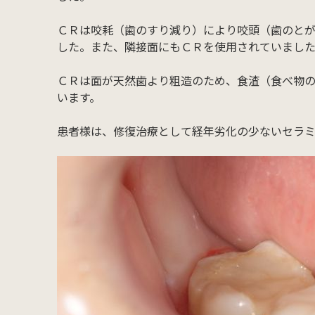
ＣＲは咬耗（歯のすり減り）により咬頭（歯のとが
した。また、隣接面にもＣＲを使用されていまし
ＣＲは面が天然歯より粗造のため、食渣（食べ物
います。
患者様は、修復治療として経年劣化の少ないセラ