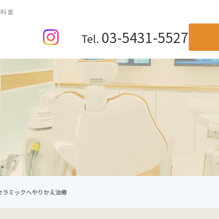
歯科室
03-5431-5527
Tel.
TOP
当院が選ばれる理由
料金表
診療の流れ
法人紹介
治療メニュー
セラミックへやりかえ治療
一般歯科・根管治療