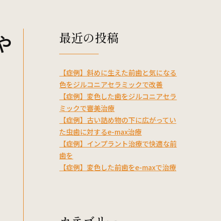
矯正歯科
ホワイトニング
最近の投稿
や
口腔外科
セラミック治療
【症例】斜めに生えた前歯と気になる
色をジルコニアセラミックで改善
【症例】変色した歯をジルコニアセラ
-5527
ミックで審美治療
Web予約
【症例】古い詰め物の下に広がってい
た虫歯に対するe-max治療
【症例】インプラント治療で快適な前
歯を
【症例】変色した前歯をe-maxで治療
カテゴリー