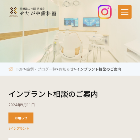
TOP
アクセス・医院紹介
当院が選ばれる理由
スタッフ紹介
料金表
採用情報
TOP
>
症例・ブログ一覧
>
お知らせ
>
インプラント相談のご案内
診療の流れ
症例・ブログ
インプラント相談のご案内
法人紹介
お問い合わせ
2024年9月11日
治療メニュー
お知らせ
一般歯科・根管治療
歯のクリーニング・予防
#インプラント
小児歯科
歯周病治療