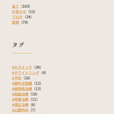
全て
（103）
お知らせ
（12）
ブログ
（24）
症例
（79）
タグ
#セラミック
（39）
#ホワイトニング
（4）
#予防
（16）
#歯科豆知識
（12）
#歯周病治療
（13）
#虫歯治療
（16）
#根管治療
（11）
#矯正治療
（6）
#口腔外科
（7）